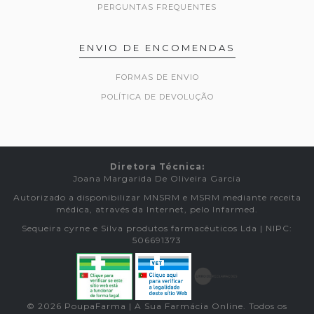
PERGUNTAS FREQUENTES
ENVIO DE ENCOMENDAS
FORMAS DE ENVIO
POLÍTICA DE DEVOLUÇÃO
Diretora Técnica:
Joana Margarida De Oliveira Garcia
Autorizado a disponibilizar MNSRM e MSRM mediante receita
médica, através da Internet, pelo Infarmed.
Sequeira cyrne e Silva produtos farmacêuticos Lda | NIPC:
506691373
© 2026 PoupaFarma | A Sua Farmácia Online. Todos os