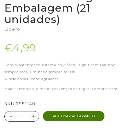
Embalagem (21
unidades)
Libero
€4,99
Com o patenteado sistema
Dry Tech,
significam rabinho
sempre seco, um bebé sempre feliz!!!
A pele do seu bebé agradece!
Maior absorção, e maior prevenção de fugas. Sempre seco!
SKU:
7581140
ADICIONAR AO CARRINHO