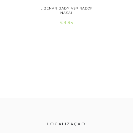
R NASAL
LIBENAR BABY ASPIRADOR
NARHICLE
..
NASAL
€9,95
LOCALIZAÇÃO