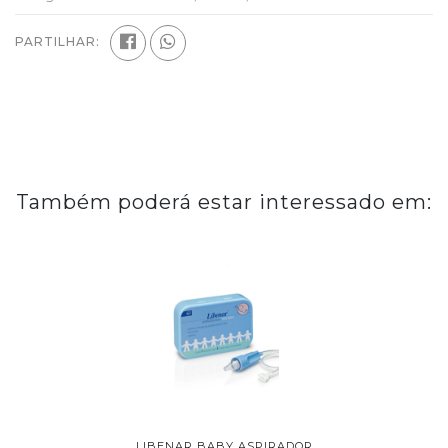
PARTILHAR:
Também poderá estar interessado em:
R NASAL
LIBENAR BABY ASPIRADOR
NARHICLE