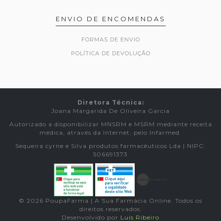
ENVIO DE ENCOMENDAS
FORMAS DE ENVIO
POLÍTICA DE DEVOLUÇÃO
Diretora Técnica:
Joana Margarida De Oliveira Garcia
Autorizado a disponibilizar MNSRM e MSRM mediante receita
médica, através da Internet, pelo Infarmed.
Sequeira cyrne e Silva produtos farmacêuticos Lda | NIPC:
506691373
© 2026 PoupaFarma | A Sua Farmácia Online. Todos os
direitos reservados.
Desenvolvido por
Luis Ribeiro