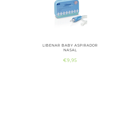
R NASAL
LIBENAR BABY ASPIRADOR
NARHICLE
..
NASAL
€9,95