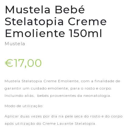
Mustela Bebé
Stelatopia Creme
Emoliente 150ml
Mustela
€17,00
Mustela Stelatopia Creme Emoliente, com a finalidade de
garantir um cuidado emoliente, para o rosto e corpo.
Incluindo aliás, bebés provenientes da neonatologia.
Modo de utilização:
Aplicar duas vezes por dia na pele seca do rosto e do corpo
após utilização do Creme Lavante Stelatopia.