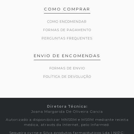
COMO COMPRAR
COMO ENCOMENDAR
FORMAS DE PAGAMENTO
PERGUNTAS FREQUENTES
ENVIO DE ENCOMENDAS
FORMAS DE ENVIO
POLÍTICA DE DEVOLUÇÃO
Diretora Técnica:
Joana Margarida De Oliveira Garcia
Autorizado a disponibilizar MNSRM e MSRM mediante receita
médica, através da Internet, pelo Infarmed.
Sequeira cyrne e Silva produtos farmacêuticos Lda | NIPC: