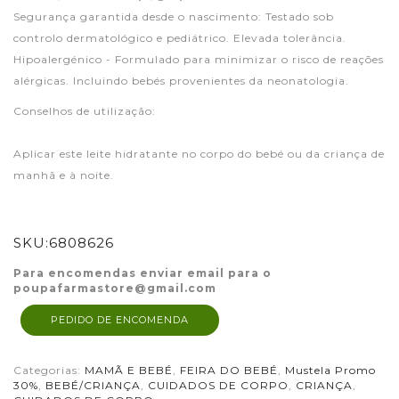
Segurança garantida desde o nascimento: Testado sob
controlo dermatológico e pediátrico. Elevada tolerância.
Hipoalergénico - Formulado para minimizar o risco de reações
alérgicas. Incluindo bebés provenientes da neonatologia.
Conselhos de utilização:
Aplicar este leite hidratante no corpo do bebé ou da criança de
manhã e à noite.
SKU:
6808626
Para encomendas enviar email para o
poupafarmastore@gmail.com
PEDIDO DE ENCOMENDA
Categorias:
MAMÃ E BEBÉ
,
FEIRA DO BEBÉ
,
Mustela Promo
30%
,
BEBÉ/CRIANÇA
,
CUIDADOS DE CORPO
,
CRIANÇA
,