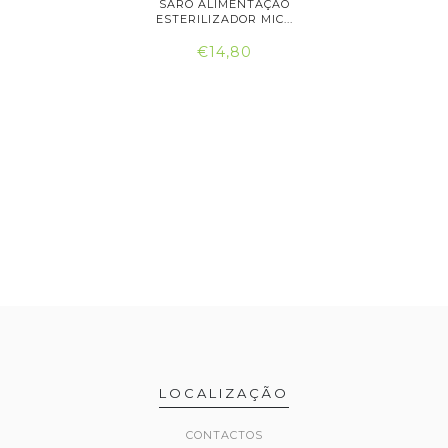
BERÃO CASA
SARO ALIMENTAÇÃO
CHICCO
ESTERILIZADOR MIC...
T
€14,80
LOCALIZAÇÃO
CONTACTOS