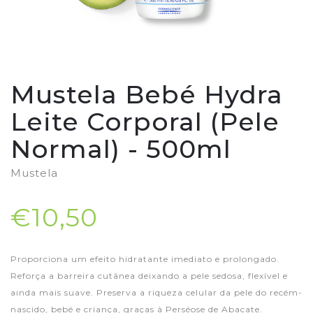
Mustela Bebé Hydra
Leite Corporal (Pele
Normal) - 500ml
Mustela
€10,50
Proporciona um efeito hidratante imediato e prolongado.
Reforça a barreira cutânea deixando a pele sedosa, flexível e
ainda mais suave. Preserva a riqueza celular da pele do recém-
nascido, bebé e criança, graças à Perséose de Abacate.