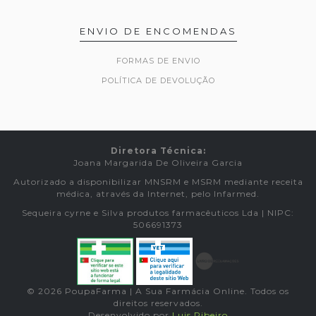
ENVIO DE ENCOMENDAS
FORMAS DE ENVIO
POLÍTICA DE DEVOLUÇÃO
Diretora Técnica:
Joana Margarida De Oliveira Garcia
Autorizado a disponibilizar MNSRM e MSRM mediante receita
médica, através da Internet, pelo Infarmed.
Sequeira cyrne e Silva produtos farmacêuticos Lda | NIPC:
506691373
© 2026 PoupaFarma | A Sua Farmácia Online. Todos os
direitos reservados.
Desenvolvido por
Luis Ribeiro