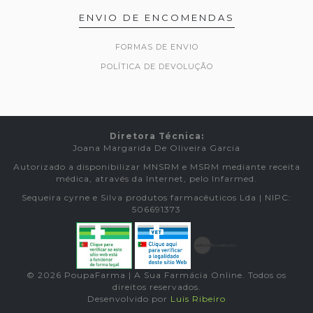
ENVIO DE ENCOMENDAS
FORMAS DE ENVIO
POLÍTICA DE DEVOLUÇÃO
Diretora Técnica:
Joana Margarida De Oliveira Garcia
Autorizado a disponibilizar MNSRM e MSRM mediante receita
médica, através da Internet, pelo Infarmed.
Sequeira cyrne e Silva produtos farmacêuticos Lda | NIPC:
506691373
© 2026 PoupaFarma | A Sua Farmácia Online. Todos os
direitos reservados.
Desenvolvido por
Luis Ribeiro