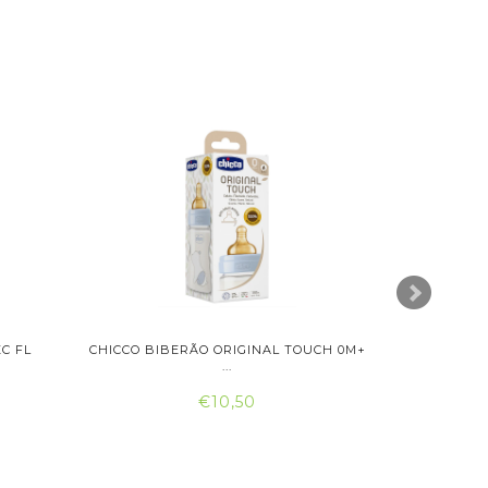
C FL
CHICCO BIBERÃO ORIGINAL TOUCH 0M+
SARO AQ
...
€10,50