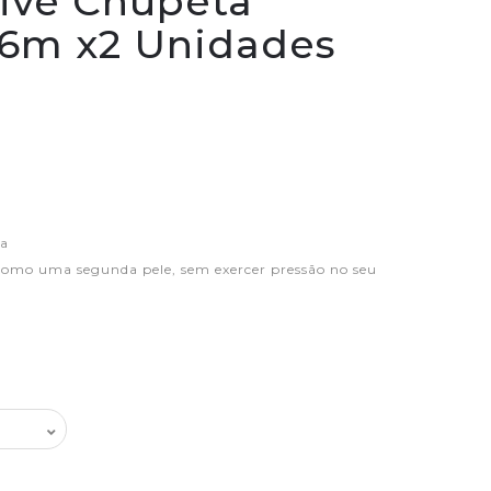
tive Chupeta
-6m x2 Unidades
da
como uma segunda pele, sem exercer pressão no seu