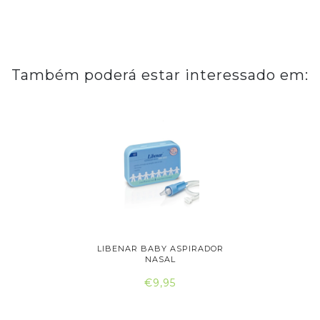
Também poderá estar interessado em:
R NASAL
LIBENAR BABY ASPIRADOR
NARHICLE
..
NASAL
€9,95