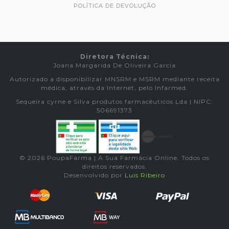
POLÍTICA DE DEVOLUÇÃO
Diretora Técnica:
Joana Margarida De Oliveira Garcia
Autorizado a disponibilizar MNSRM e MSRM mediante receita
médica, através da Internet, pelo Infarmed.
Sequeira cyrne e Silva produtos farmacêuticos Lda | NIPC:
506691373
© 2026 PoupaFarma | A Sua Farmácia Online. Todos os
direitos reservados.
Desenvolvido por
Luis Ribeiro