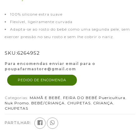
100% silicone extra suave
Flexível, ligeiramente curvada
Adapta-se ao rosto do bebé como uma segunda pele, sem
exercer pressão no seu rosto e sem lhe cobrir o nariz.
SKU:
6264952
Para encomendas enviar email para o
poupafarmastore@gmail.com
PEDIDO DE ENCOMENDA
Categorias:
MAMÃ E BEBÉ
,
FEIRA DO BEBÉ Puericultura
,
Nuk Promo
,
BEBÉ/CRIANÇA
,
CHUPETAS
,
CRIANÇA
,
CHUPETAS
PARTILHAR: