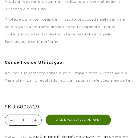
Ajuda a reparar e a
acalmar, reduzindo a vermelhidão, a
irritação e o prurido.
Protege durante horas da irritação provocada pela saliva e
pelo roçar da chupeta devido ao seu excipiente lipófilo.
Evita
gretas e feridas ao hidratar e flexibilizar a pele.
Sem
álcool e sem perfume.
Conselhos de Utilização:
Aplicar suavemente sobre a pele limpa e seca 3 vezes ao dia.
Para otimizar o resultado, aplicar após as refeições e ao deitar.
SKU:
6806729
ADICIONAR AO CARRINHO
Categorias:
MAMÃ E BEBÉ
,
BEBÉ/CRIANÇA
,
CUIDADOS DE