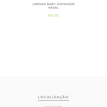
R NASAL
LIBENAR BABY ASPIRADOR
NARHICLE
..
NASAL
€9,95
LOCALIZAÇÃO