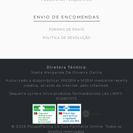
ENVIO DE ENCOMENDAS
FORMAS DE ENVIO
POLÍTICA DE DEVOLUÇÃO
Diretora Técnica:
Joana Margarida De Oliveira Garcia
Autorizado a disponibilizar MNSRM e MSRM mediante receita
médica, através da Internet, pelo Infarmed.
Sequeira cyrne e Silva produtos farmacêuticos Lda | NIPC:
506691373
© 2026 PoupaFarma | A Sua Farmácia Online. Todos os
direitos reservados.