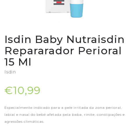
Isdin Baby Nutraisdin
Repararador Perioral
15 Ml
Isdin
€10,99
Especialmente indicado para a pele irritada da zona perioral,
labial e nasal do bebé afetada pela baba, rinite, constipações e
agressões climáticas.