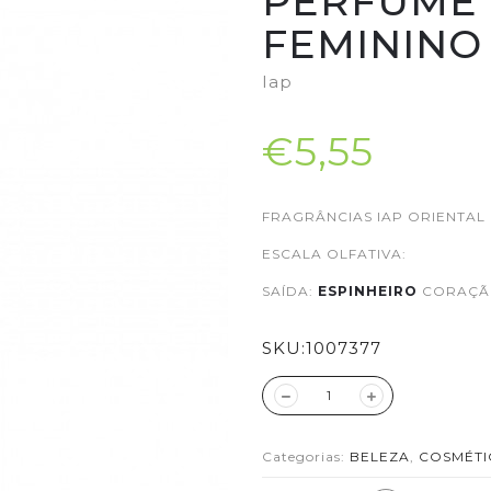
PERFUME 
FEMININO 
Iap
€5,55
FRAGRÂNCIAS IAP ORIENTAL
ESCALA OLFATIVA:
SAÍDA:
ESPINHEIRO
CORAÇÃ
SKU:
1007377
Categorias:
BELEZA
,
COSMÉTI