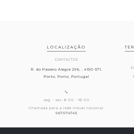
LOCALIZAÇÃO
TE
CONTACTOS
P
R. do Passeio Alegre 296, , 4150-571,
Porto, Porto, Portugal
📞
seg. - sex. 8:00 - 18:00
Chamada para a rede móvel nacional:
967074745