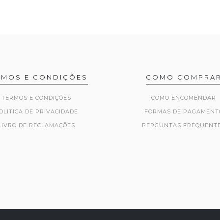
RMOS E CONDIÇÕES
COMO COMPRA
TERMOS E CONDIÇÕES
COMO ENCOMENDAR
OLITICA DE PRIVACIDADE
FORMAS DE PAGAMENT
LIVRO DE RECLAMAÇÕES
PERGUNTAS FREQUENT