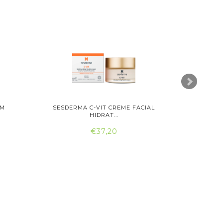
UM
SESDERMA C-VIT CREME FACIAL
ATASHI C
HIDRAT...
€37,20