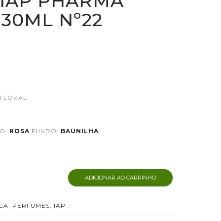
IAP PHARMA
30ML Nº22
 FLORAL.
O:
ROSA
FUNDO:
BAUNILHA
ADICIONAR AO CARRINHO
CA
,
PERFUMES
,
IAP