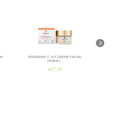
UM
SESDERMA C-VIT CREME FACIAL
ATASHI C
HIDRAT...
€37,20