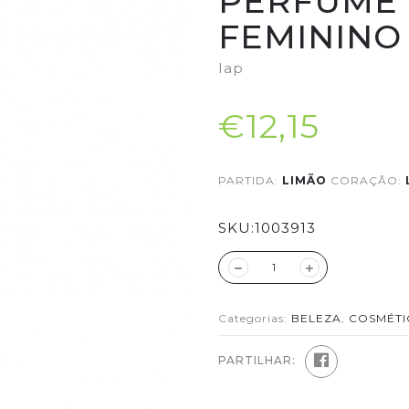
PERFUME 
FEMININO 
Iap
€12,15
PARTIDA:
LIMÃO
CORAÇÃO:
SKU:
1003913
Categorias:
BELEZA
,
COSMÉTI
PARTILHAR: