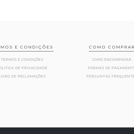
RMOS E CONDIÇÕES
COMO COMPRA
TERMOS E CONDIÇÕES
COMO ENCOMENDAR
OLITICA DE PRIVACIDADE
FORMAS DE PAGAMENT
LIVRO DE RECLAMAÇÕES
PERGUNTAS FREQUENT