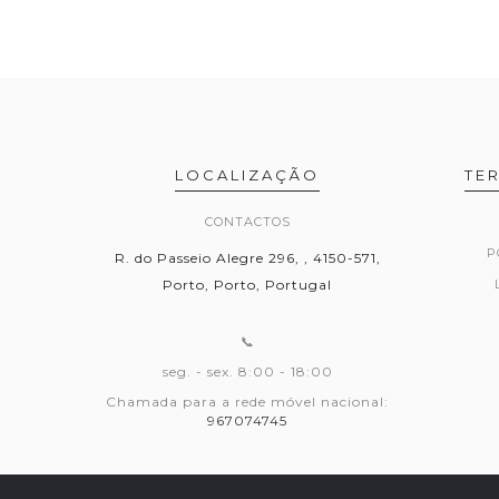
LOCALIZAÇÃO
TE
CONTACTOS
P
R. do Passeio Alegre 296, , 4150-571,
Porto, Porto, Portugal
📞
seg. - sex. 8:00 - 18:00
Chamada para a rede móvel nacional:
967074745