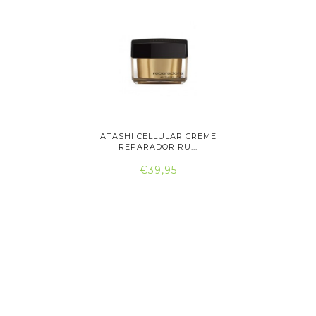
IGINALS
ATASHI CELLULAR CREME
ATASH
..
REPARADOR RU...
RE
€39,95