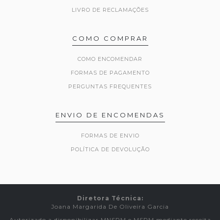
LIVRO DE RECLAMAÇÕES
COMO COMPRAR
COMO ENCOMENDAR
FORMAS DE PAGAMENTO
PERGUNTAS FREQUENTES
ENVIO DE ENCOMENDAS
FORMAS DE ENVIO
POLÍTICA DE DEVOLUÇÃO
Diretora Técnica:
Joana Margarida De Oliveira Garcia
Autorizado a disponibilizar MNSRM e MSRM mediante receita