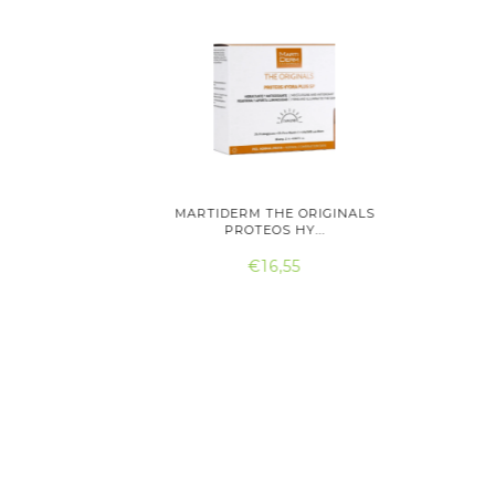
 CREME
MARTIDERM THE ORIGINALS
ATASH
...
PROTEOS HY...
RE
€16,55