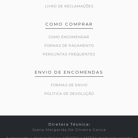
LIVRO DE RECLAMAÇÕES
COMO COMPRAR
COMO ENCOMENDAR
FORMAS DE PAGAMENTO
PERGUNTAS FREQUENTES
ENVIO DE ENCOMENDAS
FORMAS DE ENVIO
POLÍTICA DE DEVOLUÇÃO
Diretora Técnica:
Joana Margarida De Oliveira Garcia
Autorizado a disponibilizar MNSRM e MSRM mediante receita