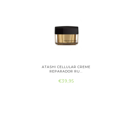
IGINALS
ATASHI CELLULAR CREME
ATASH
..
REPARADOR RU...
RE
€39,95