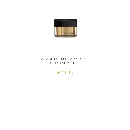
IGINALS
ATASHI CELLULAR CREME
ATASH
..
REPARADOR RU...
RE
€39,95