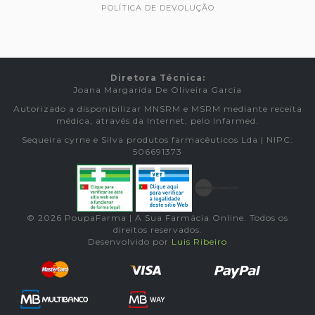
POLÍTICA DE DEVOLUÇÃO
Diretora Técnica:
Joana Margarida De Oliveira Garcia
Autorizado a disponibilizar MNSRM e MSRM mediante receita
médica, através da Internet, pelo Infarmed.
Sequeira cyrne e Silva produtos farmacêuticos Lda | NIPC:
506691373
© 2026 PoupaFarma | A Sua Farmácia Online. Todos os
direitos reservados.
Desenvolvido por
Luis Ribeiro