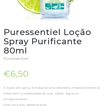
Puressentiel Loção
Spray Purificante
80ml
Puressentiel
€6,50
A loção em spray Antibacteriana desinfeta imediatamente as
mãos sem a necessidade de usar sabão, água ou
enxaguamento.
Aloé vera anti-desidratação.