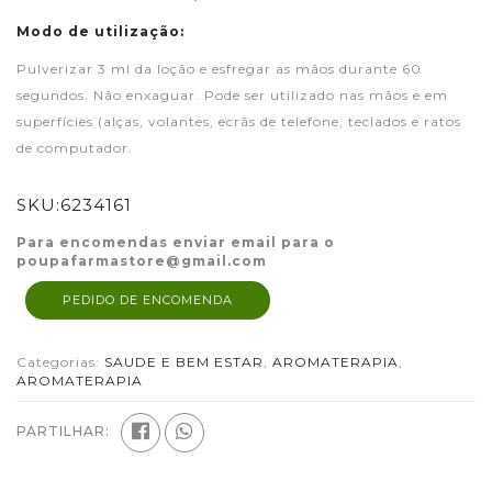
Modo de utilização:
Pulverizar 3 ml da loção e esfregar as mãos durante 60
segundos. Não enxaguar. Pode ser utilizado nas mãos e em
superfícies (alças, volantes, ecrãs de telefone, teclados e ratos
de computador.
SKU:
6234161
Para encomendas enviar email para o
poupafarmastore@gmail.com
PEDIDO DE ENCOMENDA
Categorias:
SAUDE E BEM ESTAR
,
AROMATERAPIA
,
AROMATERAPIA
PARTILHAR: