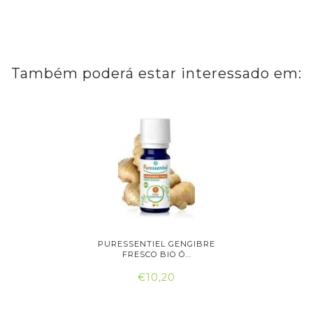
Também poderá estar interessado em:
 GEL
PURESSENTIEL GENGIBRE
PURES
 80ML
FRESCO BIO Ó...
LA
€10,20