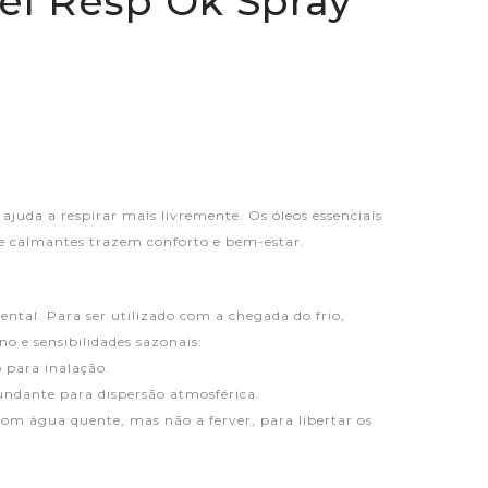
el Resp Ok Spray
ajuda a respirar mais livremente. Os óleos essenciais
 e calmantes trazem conforto e bem-estar.
ntal. Para ser utilizado com a chegada do frio,
no e sensibilidades sazonais:
 para inalação.
cundante para dispersão atmosférica.
com água quente, mas não a ferver, para libertar os