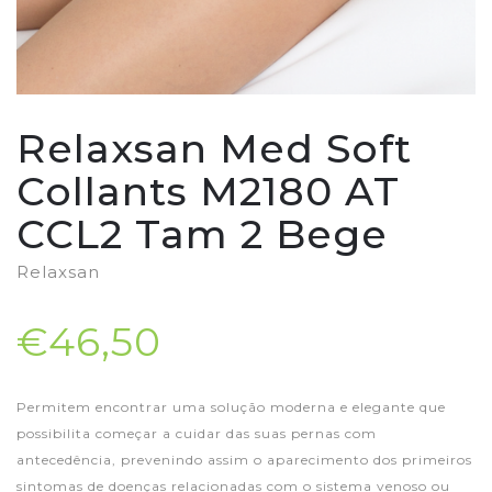
Relaxsan Med Soft
Collants M2180 AT
CCL2 Tam 2 Bege
Relaxsan
€46,50
Permitem encontrar uma solução moderna e elegante que
possibilita começar a cuidar das suas pernas com
antecedência, prevenindo assim o aparecimento dos primeiros
sintomas de doenças relacionadas com o sistema venoso ou