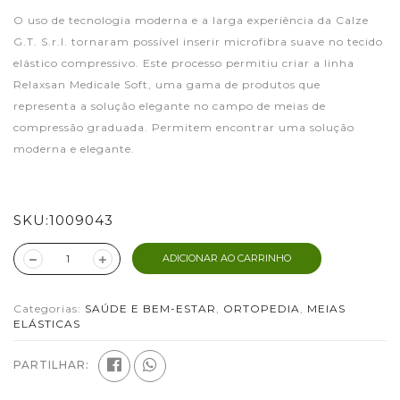
O uso de tecnologia moderna e a larga experiência da Calze
G.T. S.r.l. tornaram possível inserir microfibra suave no tecido
elástico compressivo. Este processo permitiu criar a linha
Relaxsan Medicale Soft, uma gama de produtos que
representa a solução elegante no campo de meias de
compressão graduada. Permitem encontrar uma solução
moderna e elegante.
SKU:
1009043
ADICIONAR AO CARRINHO
Categorias:
SAÚDE E BEM-ESTAR
,
ORTOPEDIA
,
MEIAS
ELÁSTICAS
PARTILHAR: