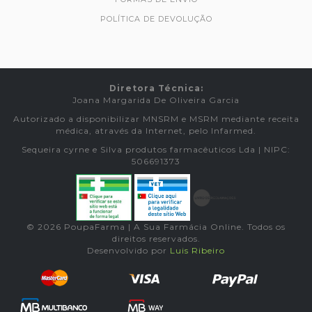
POLÍTICA DE DEVOLUÇÃO
Diretora Técnica:
Joana Margarida De Oliveira Garcia
Autorizado a disponibilizar MNSRM e MSRM mediante receita
médica, através da Internet, pelo Infarmed.
Sequeira cyrne e Silva produtos farmacêuticos Lda | NIPC:
506691373
© 2026 PoupaFarma | A Sua Farmácia Online. Todos os
direitos reservados.
Desenvolvido por
Luis Ribeiro