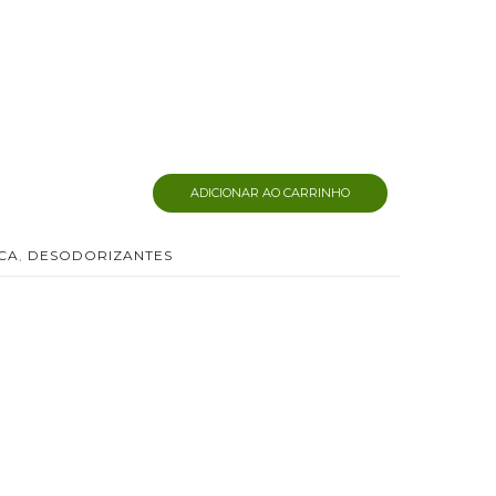
ADICIONAR AO CARRINHO
CA
,
DESODORIZANTES