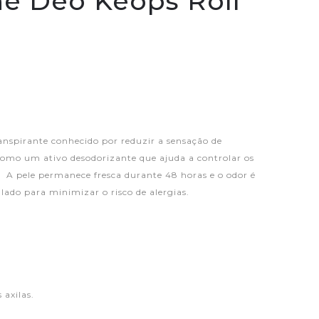
ne Deo Keops Roll
nspirante conhecido por reduzir a sensação de
omo um ativo desodorizante que ajuda a controlar os
.
A pele permanece fresca durante 48 horas e o odor é
ulado
para minimizar o risco de alergias.
 axilas.