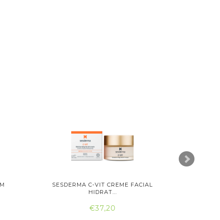
UM
SESDERMA C-VIT CREME FACIAL
ATASHI C
HIDRAT...
€37,20