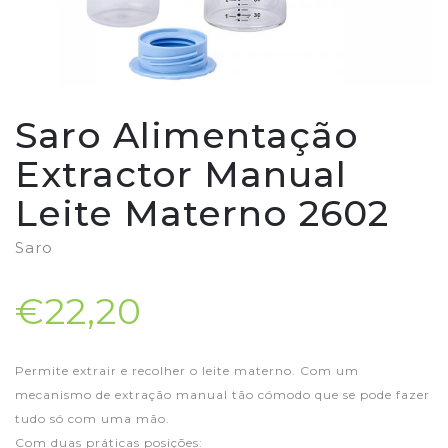
Saro Alimentação
Extractor Manual
Leite Materno 2602
Saro
€22,20
Permite extrair e recolher o leite materno. Com um
mecanismo de extração manual tão cómodo que se pode fazer
tudo só com uma mão.
Com duas práticas posições: