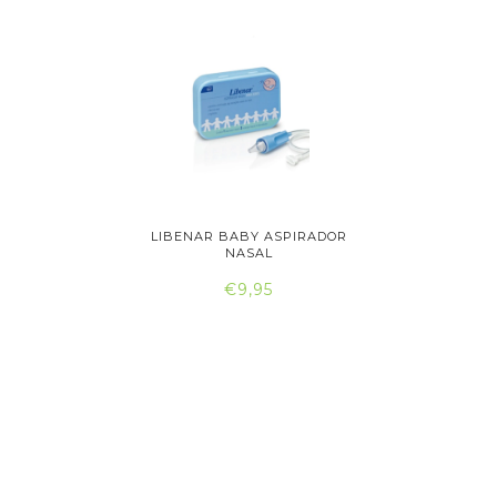
R NASAL
LIBENAR BABY ASPIRADOR
NARHICLE
..
NASAL
€9,95