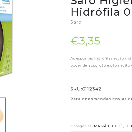
Saro Higie
Hidrófila 
Saro
€3,35
As esponjas hidrófilas estão in
poder de absorção e são muito
SKU:
6112342
Para encomendas enviar e
Categorias:
MAMÃ E BEBÉ
,
BE