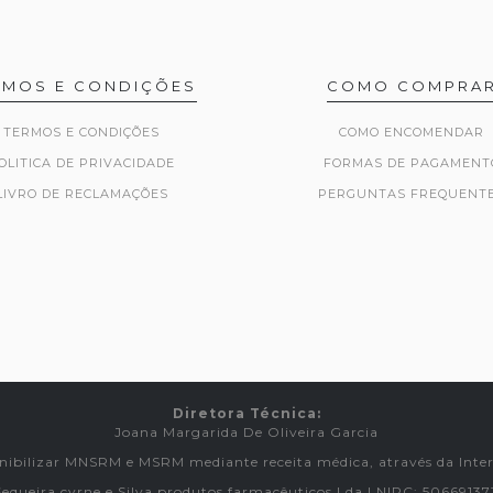
RMOS E CONDIÇÕES
COMO COMPRA
TERMOS E CONDIÇÕES
COMO ENCOMENDAR
OLITICA DE PRIVACIDADE
FORMAS DE PAGAMENT
LIVRO DE RECLAMAÇÕES
PERGUNTAS FREQUENT
Diretora Técnica:
Joana Margarida De Oliveira Garcia
nibilizar MNSRM e MSRM mediante receita médica, através da Inter
Sequeira cyrne e Silva produtos farmacêuticos Lda | NIPC: 50669137