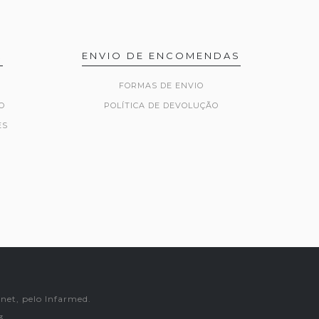
R
ENVIO DE ENCOMENDAS
FORMAS DE ENVIO
O
POLÍTICA DE DEVOLUÇÃO
ES
net, pelo Infarmed.
3