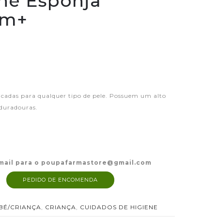
ne Esponja
0m+
dicadas para qualquer tipo de pele. Possuem um alto
 duradouras.
mail para o poupafarmastore@gmail.com
PEDIDO DE ENCOMENDA
BÉ/CRIANÇA
,
CRIANÇA
,
CUIDADOS DE HIGIENE