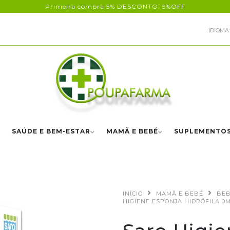
Primeira compra 5% DESCONTO: 5%OFF
IDIOMA:
SAÚDE E BEM-ESTAR
MAMÃ E BEBÉ
SUPLEMENTO
INÍCIO
MAMÃ E BEBÉ
BE
HIGIENE ESPONJA HIDRÓFILA 0