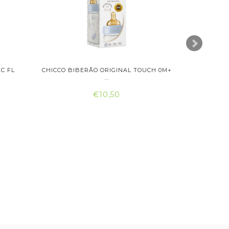
C FL
CHICCO BIBERÃO ORIGINAL TOUCH 0M+
SARO AQ
...
€10,50