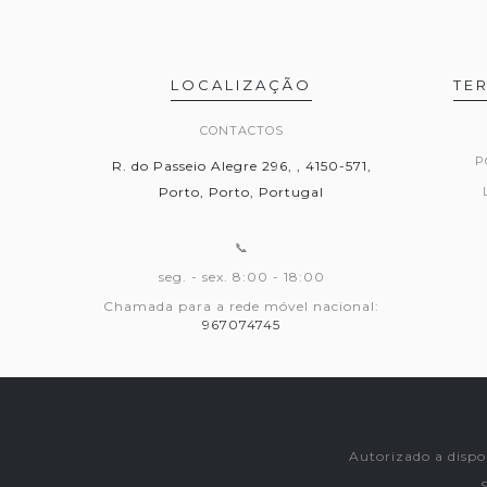
LOCALIZAÇÃO
TE
CONTACTOS
P
R. do Passeio Alegre 296, , 4150-571,
Porto, Porto, Portugal
📞
seg. - sex. 8:00 - 18:00
Chamada para a rede móvel nacional:
967074745
Autorizado a dispo