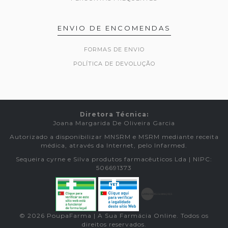
ENVIO DE ENCOMENDAS
FORMAS DE ENVIO
POLÍTICA DE DEVOLUÇÃO
Diretora Técnica:
Joana Margarida De Oliveira Garcia
Autorizado a disponibilizar MNSRM e MSRM mediante receita
médica, através da Internet, pelo Infarmed.
Sequeira cyrne e Silva produtos farmacêuticos Lda | NIPC:
506691373
© 2026 PoupaFarma | A Sua Farmácia Online. Todos os
direitos reservados.