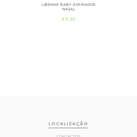
R NASAL
LIBENAR BABY ASPIRADOR
NARHICLE
..
NASAL
€9,95
LOCALIZAÇÃO
CONTACTOS