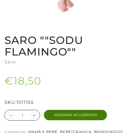
SARO ""SODU
FLAMINGO""
Saro
€18,50
SKU:
1011155
ADICIONAR AO CARRINHO
Categorias:
MAMÃ E BEBÉ
,
BEBÉ/CRIANÇA
,
BRINQUEDOS
,