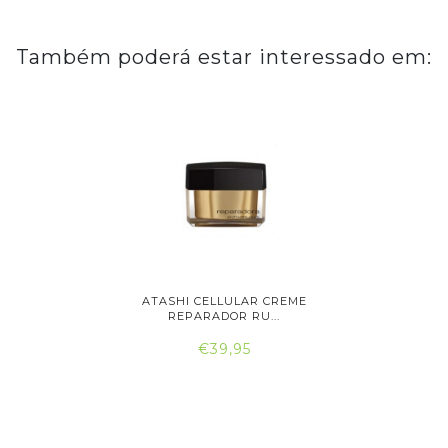
Também poderá estar interessado em:
IGINALS
ATASHI CELLULAR CREME
ATASH
..
REPARADOR RU...
RE
€39,95