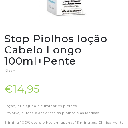
Stop Piolhos loção
Cabelo Longo
100ml+Pente
Stop
€14,95
Loção, que ajuda a eliminar os piolhos.
Envolve, sufoca e desidrata os piolhos e as lêndeas.
Elimina 100% dos piolhos em apenas 15 minutos. Clinicamente