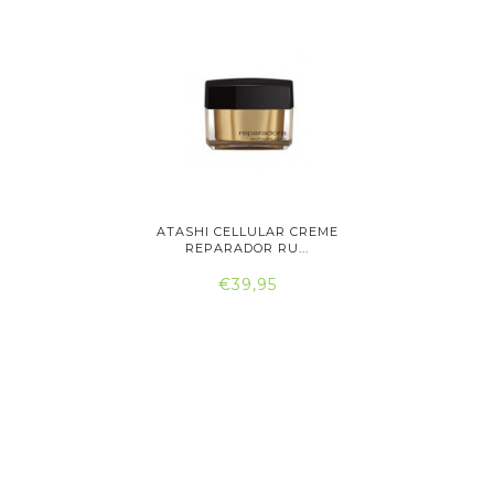
IGINALS
ATASHI CELLULAR CREME
ATASH
..
REPARADOR RU...
RE
€39,95