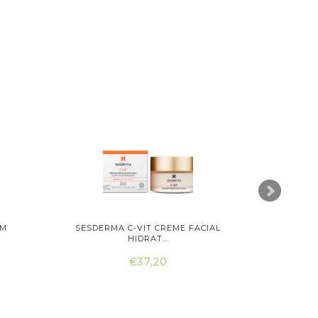
UM
SESDERMA C-VIT CREME FACIAL
ATASHI C
HIDRAT...
€37,20