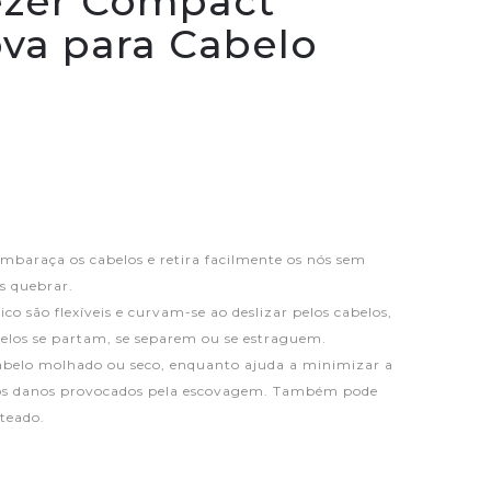
ezer Compact
ova para Cabelo
baraça os cabelos e retira facilmente os nós sem
s quebrar.
o são flexíveis e curvam-se ao deslizar pelos cabelos,
belos se partam, se separem ou se estraguem.
belo molhado ou seco, enquanto ajuda a minimizar a
 os danos provocados pela escovagem. Também pode
nteado.