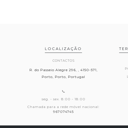
LOCALIZAÇÃO
TE
CONTACTOS
P
R. do Passeio Alegre 296, , 4150-571,
Porto, Porto, Portugal
📞
seg. - sex. 8:00 - 18:00
Chamada para a rede móvel nacional:
967074745