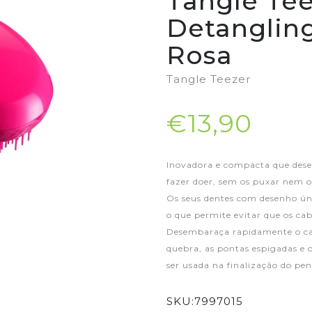
Tangle Tee
Detanglin
Rosa
Tangle Teezer
€13,90
Inovadora e compacta que desem
fazer doer, sem os puxar nem o
Os seus dentes com desenho únic
o que permite evitar que os ca
Desembaraça rapidamente o ca
quebra, as pontas espigadas e
ser usada na finalização do pe
SKU:
7997015