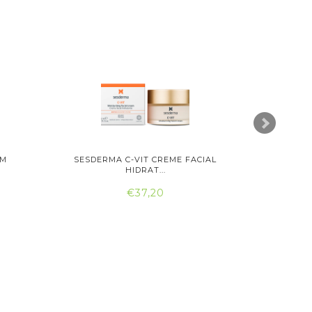
UM
SESDERMA C-VIT CREME FACIAL
ATASHI C
HIDRAT...
€37,20