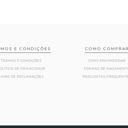
RMOS E CONDIÇÕES
COMO COMPRA
TERMOS E CONDIÇÕES
COMO ENCOMENDAR
OLITICA DE PRIVACIDADE
FORMAS DE PAGAMENT
LIVRO DE RECLAMAÇÕES
PERGUNTAS FREQUENT