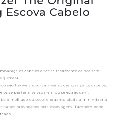
zer The Original
g Escova Cabelo
baraça os cabelos e retira facilmente os nós sem
s quebrar.
o são flexíveis e curvam-se ao deslizar pelos cabelos,
belos se partam, se separem ou se estraguem.
belo molhado ou seco, enquanto ajuda a minimizar a
 os danos provocados pela escovagem. Também pode
nteado.