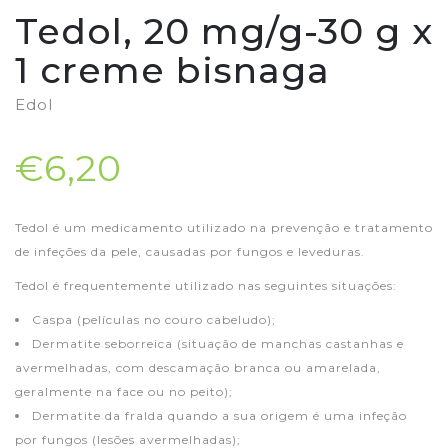
Tedol, 20 mg/g-30 g x
1 creme bisnaga
Edol
€6,20
Tedol é um medicamento utilizado na prevenção e tratamento
de infeções da pele, causadas por fungos e leveduras.
Tedol é frequentemente utilizado nas seguintes situações:
Caspa (películas no couro cabeludo);
Dermatite seborreica (situação de manchas castanhas e
avermelhadas, com descamação branca ou amarelada,
geralmente na face ou no peito);
Dermatite da fralda quando a sua origem é uma infeção
por fungos (lesões avermelhadas);