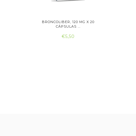
 X 20
BRONCOLIBER, 120 MG X 20
BRONCOLIB
OS
CÁPSULAS ...
€5,50