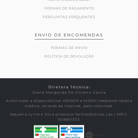
FORMAS DE PAGAMENTO
PERGUNTAS FREQUENTES
ENVIO DE ENCOMENDAS
FORMAS DE ENVIO
POLÍTICA DE DEVOLUÇÃO
Diretora Técnica:
Joana Margarida De Oliveira Garcia
Autorizado a disponibilizar MNSRM e MSRM mediante receita
médica, através da Internet, pelo Infarmed.
Sequeira cyrne e Silva produtos farmacêuticos Lda | NIPC:
506691373