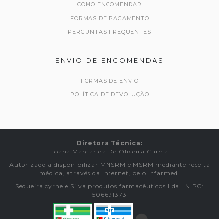
COMO ENCOMENDAR
FORMAS DE PAGAMENTO
PERGUNTAS FREQUENTES
ENVIO DE ENCOMENDAS
FORMAS DE ENVIO
POLÍTICA DE DEVOLUÇÃO
Diretora Técnica:
Joana Margarida De Oliveira Garcia
Autorizado a disponibilizar MNSRM e MSRM mediante receita
médica, através da Internet, pelo Infarmed.
Sequeira cyrne e Silva produtos farmacêuticos Lda | NIPC:
506691373