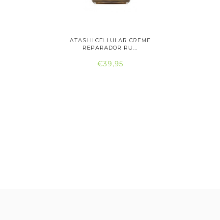
IGINALS
ATASHI CELLULAR CREME
ATASH
..
REPARADOR RU...
RE
€39,95