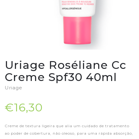
Uriage Roséliane Cc
Creme Spf30 40ml
Uriage
€16,30
Creme de textura ligeira que alia um cuidado de tratamento
ao poder de cobertura, não oleoso, para uma rápida absorção,