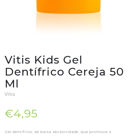
Vitis Kids Gel
Dentífrico Cereja 50
Ml
Vitis
€4,95
Gel dentífrico, de baixa abrasividade, que promove a