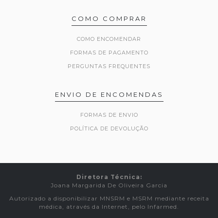
COMO COMPRAR
COMO ENCOMENDAR
FORMAS DE PAGAMENTO
PERGUNTAS FREQUENTES
ENVIO DE ENCOMENDAS
FORMAS DE ENVIO
POLÍTICA DE DEVOLUÇÃO
Diretora Técnica:
Joana Margarida De Oliveira Garcia
Autorizado a disponibilizar MNSRM e MSRM mediante receita
médica, através da Internet, pelo Infarmed.