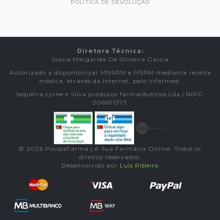
POLÍTICA DE DEVOLUÇÃO
Diretora Técnica:
Joana Margarida De Oliveira Garcia
Autorizado a disponibilizar MNSRM e MSRM mediante receita
médica, através da Internet, pelo Infarmed.
Sequeira cyrne e Silva produtos farmacêuticos Lda | NIPC:
506691373
© 2026 PoupaFarma | A Sua Farmácia Online. Todos os
direitos reservados.
Desenvolvido por
Luis Ribeiro