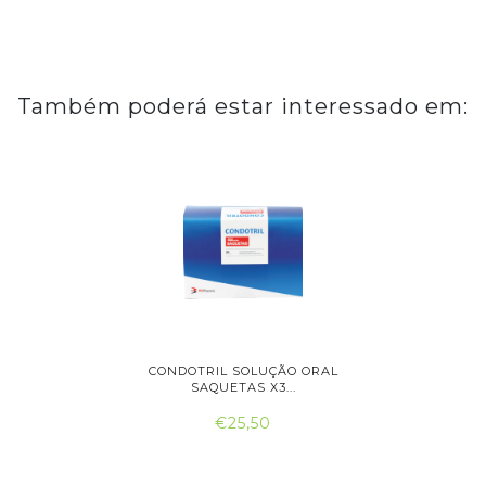
Também poderá estar interessado em:
IDOS X 60
CONDOTRIL SOLUÇÃO ORAL
MOV
SAQUETAS X3...
GRAN
€25,50