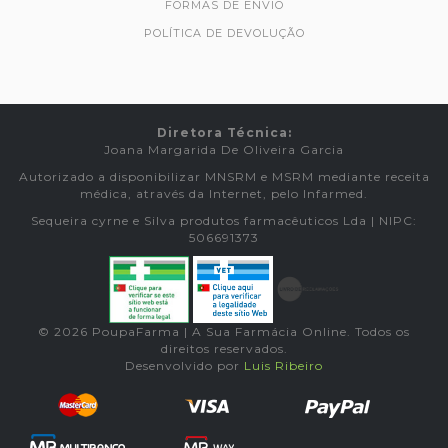
FORMAS DE ENVIO
POLÍTICA DE DEVOLUÇÃO
Diretora Técnica:
Joana Margarida De Oliveira Garcia
Autorizado a disponibilizar MNSRM e MSRM mediante receita
médica, através da Internet, pelo Infarmed.
Sequeira cyrne e Silva produtos farmacêuticos Lda | NIPC:
506691373
© 2026 PoupaFarma | A Sua Farmácia Online. Todos os
direitos reservados.
Desenvolvido por
Luis Ribeiro