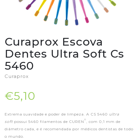
Curaprox Escova
Dentes Ultra Soft Cs
5460
Curaprox
€5,10
Extrema suavidade e poder de limpeza. A CS 5460
ultra
®
soft
possui 5460 filamentos de CUREN
, com 0,1 mm de
diâmetro cada, e é recomendada por médicos dentistas de todo
o mundo.