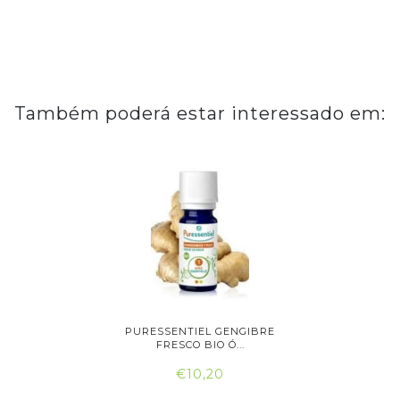
Também poderá estar interessado em:
 GEL
PURESSENTIEL GENGIBRE
PURES
 80ML
FRESCO BIO Ó...
LA
€10,20