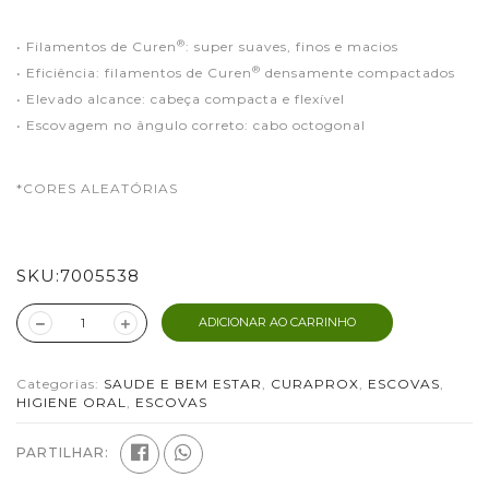
®
• Filamentos de Curen
: super suaves, finos e macios
®
• Eficiência: filamentos de Curen
densamente compactados
• Elevado alcance: cabeça compacta e flexível
• Escovagem no ângulo correto: cabo octogonal
*CORES ALEATÓRIAS
SKU:
7005538
ADICIONAR AO CARRINHO
Categorias:
SAUDE E BEM ESTAR
,
CURAPROX
,
ESCOVAS
,
HIGIENE ORAL
,
ESCOVAS
PARTILHAR: