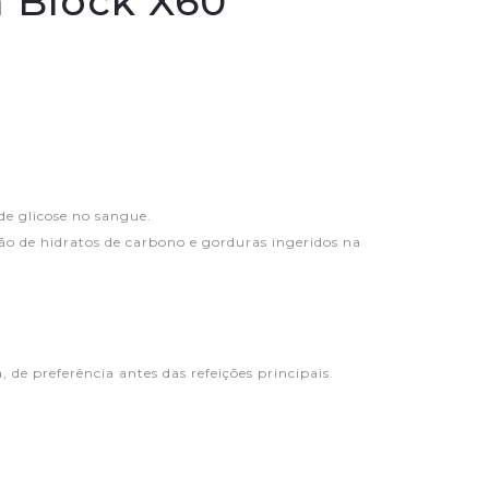
 Block X60
e glicose no sangue.
o de hidratos de carbono e gorduras ingeridos na
 de preferência antes das refeições principais.