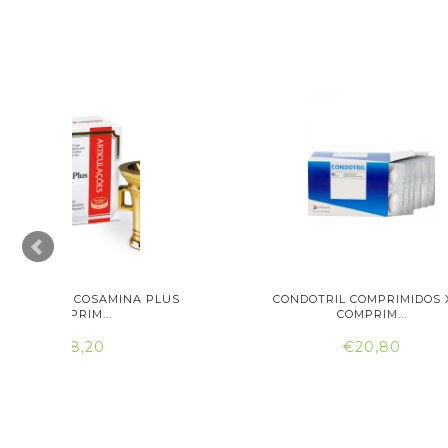
AQUETAS
MOVENDO SAQUETAS GRANULADO X 26
MO
SA...
€22,30