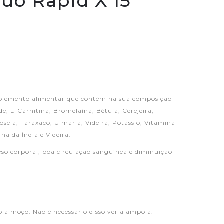
uo Rapid X 15
lemento alimentar que contém na sua composição
e, L-Carnitina, Bromelaína, Bétula, Cerejeira,
losela, Taráxaco, Ulmária, Videira, Potássio, Vitamina
ha da Índia e Videira.
eso corporal, boa circulação sanguínea e diminuição
lmoço. Não é necessário dissolver a ampola.