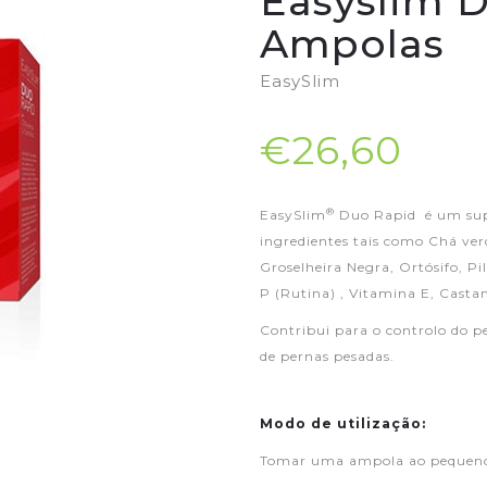
Easyslim D
Ampolas
EasySlim
€26,60
®
EasySlim
Duo Rapid é um sup
ingredientes tais como Chá verd
Groselheira Negra, Ortósifo, Pi
P (Rutina) , Vitamina E, Castan
Contribui para o controlo do p
de pernas pesadas.
Modo de utilização:
Tomar uma ampola ao pequeno a