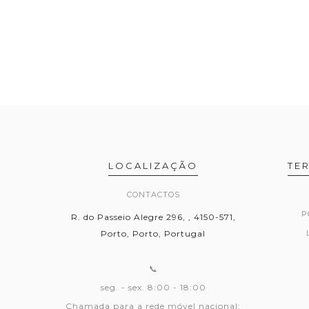
LOCALIZAÇÃO
TE
CONTACTOS
P
R. do Passeio Alegre 296, , 4150-571,
Porto, Porto, Portugal
📞
seg. - sex. 8:00 - 18:00
Chamada para a rede móvel nacional: