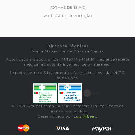
FORMAS DE ENVIO
POLÍTICA DE DEVOLUÇÃO
Diretora Técnica:
Joana Margarida De Oliveira Garcia
Autorizado a disponibilizar MNSRM e MSRM mediante receita
médica, através da Internet, pelo Infarmed.
Sequeira cyrne e Silva produtos farmacêuticos Lda | NIPC:
506691373
© 2026 PoupaFarma | A Sua Farmácia Online. Todos os
direitos reservados.
Desenvolvido por
Luis Ribeiro