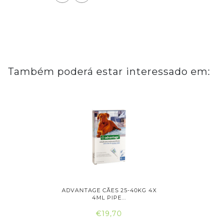
Também poderá estar interessado em:
-25KG 4X
ADVANTAGE CÃES 25-40KG 4X
ADVANTAG
4ML PIPE...
€19,70