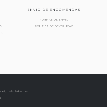
R
ENVIO DE ENCOMENDAS
FORMAS DE ENVIO
O
POLÍTICA DE DEVOLUÇÃO
ES
net, pelo Infarmed.
3