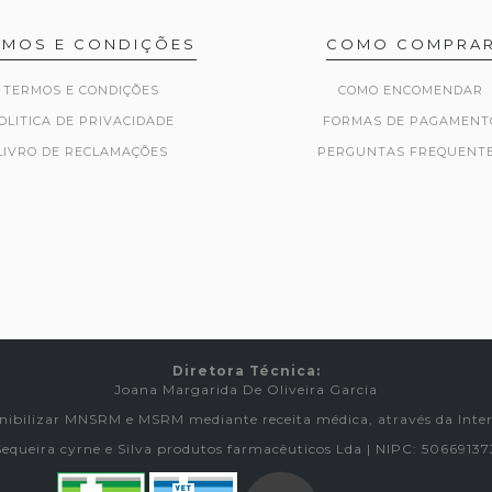
RMOS E CONDIÇÕES
COMO COMPRA
TERMOS E CONDIÇÕES
COMO ENCOMENDAR
OLITICA DE PRIVACIDADE
FORMAS DE PAGAMENT
LIVRO DE RECLAMAÇÕES
PERGUNTAS FREQUENT
Diretora Técnica:
Joana Margarida De Oliveira Garcia
nibilizar MNSRM e MSRM mediante receita médica, através da Inter
Sequeira cyrne e Silva produtos farmacêuticos Lda | NIPC: 50669137