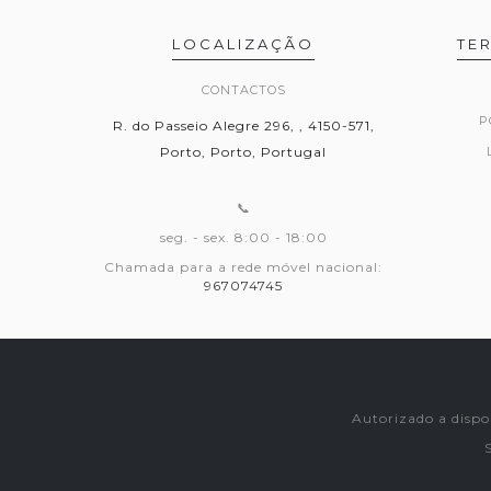
LOCALIZAÇÃO
TE
CONTACTOS
P
R. do Passeio Alegre 296, , 4150-571,
Porto, Porto, Portugal
📞
seg. - sex. 8:00 - 18:00
Chamada para a rede móvel nacional:
967074745
Autorizado a dispo