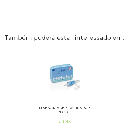
Também poderá estar interessado em:
R NASAL
LIBENAR BABY ASPIRADOR
NARHICLE
..
NASAL
€9,95