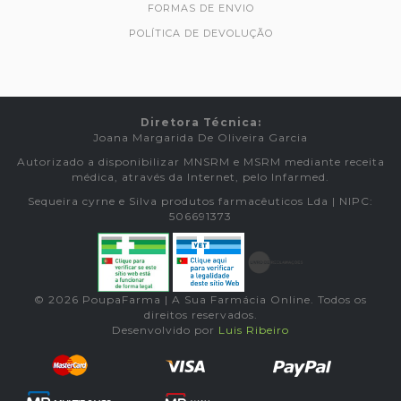
FORMAS DE ENVIO
POLÍTICA DE DEVOLUÇÃO
Diretora Técnica:
Joana Margarida De Oliveira Garcia
Autorizado a disponibilizar MNSRM e MSRM mediante receita
médica, através da Internet, pelo Infarmed.
Sequeira cyrne e Silva produtos farmacêuticos Lda | NIPC:
506691373
© 2026 PoupaFarma | A Sua Farmácia Online. Todos os
direitos reservados.
Desenvolvido por
Luis Ribeiro