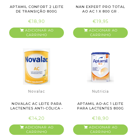
APTAMIL CONFORT 2 LEITE
NAN EXPERT PRO TOTAL
DE TRANSIÇÃO 800G
AO AC 1 X 800 GR .
€18,90
€19,95
ADICIONAR AO
ADICIONAR AO
CARRINHO
CARRINHO
Novalac
Nutricia
NOVALAC AC LEITE PARA
APTAMIL AO-AC 1 LEITE
LACTENTES ANTI-CÓLICA -
PARA LACTENTES 800G
800G
€14,20
€18,90
ADICIONAR AO
ADICIONAR AO
CARRINHO
CARRINHO