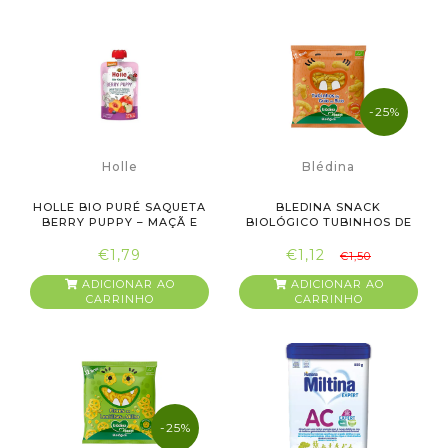
-25%
Holle
Blédina
HOLLE BIO PURÉ SAQUETA
BLEDINA SNACK
BERRY PUPPY – MAÇÃ E
BIOLÓGICO TUBINHOS DE
PÊS...
GRÃO DE BIC...
€1,79
€1,12
€1,50
ADICIONAR AO
ADICIONAR AO
CARRINHO
CARRINHO
-25%