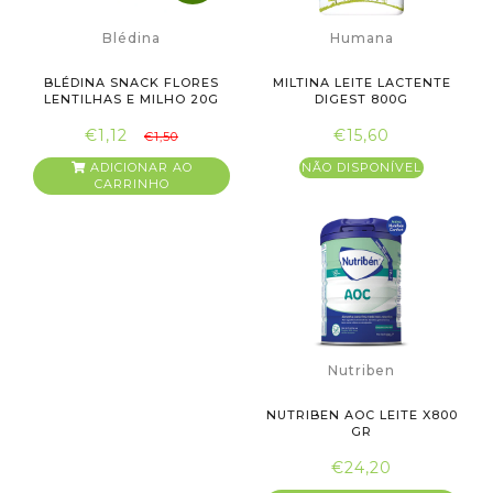
Blédina
Humana
BLÉDINA SNACK FLORES
MILTINA LEITE LACTENTE
LENTILHAS E MILHO 20G
DIGEST 800G
€1,12
€15,60
€1,50
ADICIONAR AO
NÃO DISPONÍVEL
CARRINHO
Nutriben
NUTRIBEN AOC LEITE X800
GR
€24,20