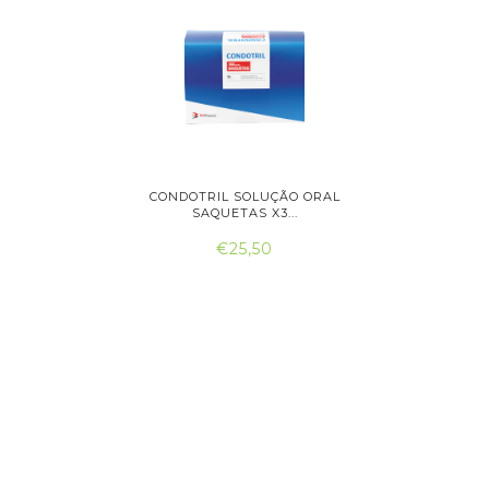
IDOS X 60
CONDOTRIL SOLUÇÃO ORAL
MOV
SAQUETAS X3...
GRAN
€25,50