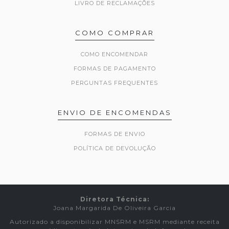
LIVRO DE RECLAMAÇÕES
COMO COMPRAR
COMO ENCOMENDAR
FORMAS DE PAGAMENTO
PERGUNTAS FREQUENTES
ENVIO DE ENCOMENDAS
FORMAS DE ENVIO
POLÍTICA DE DEVOLUÇÃO
Diretora Técnica:
Joana Margarida De Oliveira Garcia
Autorizado a disponibilizar MNSRM e MSRM mediante receita